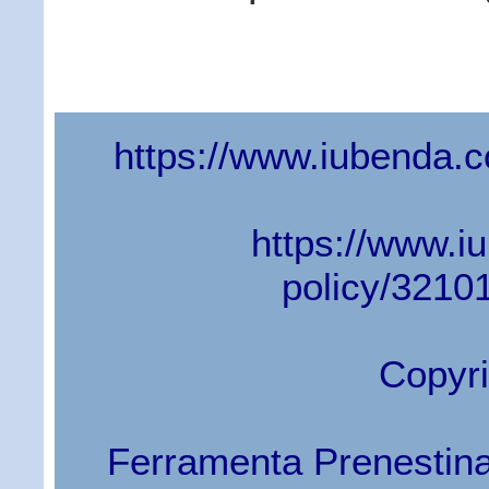
https://www.iubenda.
https://www.i
policy/3210
Copyri
Ferramenta Prenestina S